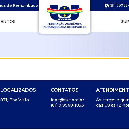
(81) 99968
ários de Pernambuco (JUPs)
VENTOS
JU
 LOCALIZADOS
CONTATOS
ATENDIMENT
71, Boa Vista,
fape@fue.org.br
Às terças e quin
(81) 9 9968-1853
das 09 às 12 hor